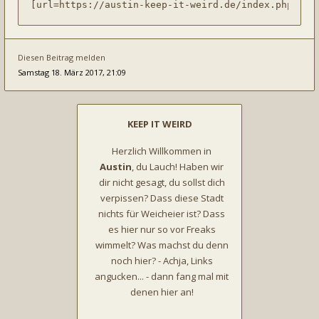
[url=https://austin-keep-it-weird.de/index.php][im
Diesen Beitrag melden
Samstag 18. März 2017, 21:09
KEEP IT WEIRD
Herzlich Willkommen in
Austin
, du Lauch! Haben wir
dir nicht gesagt, du sollst dich
verpissen? Dass diese Stadt
nichts für Weicheier ist? Dass
es hier nur so vor Freaks
wimmelt? Was machst du denn
noch hier? - Achja, Links
angucken... - dann fang mal mit
denen hier an!