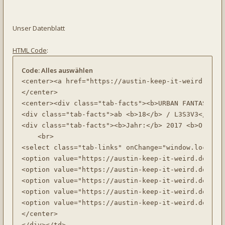
Unser Datenblatt
HTML Code
:
Code:
Alles auswählen
<center><a href="https://austin-keep-it-weird.de" t
</center>

<center><div class="tab-facts"><b>URBAN FANTASY-RPG
<div class="tab-facts">ab <b>18</b> / L3S3V3</div>

<div class="tab-facts"><b>Jahr:</b> 2017 <b>Ort:</b
    <br>

<select class="tab-links" onChange="window.location
<option value="https://austin-keep-it-weird.de/view
<option value="https://austin-keep-it-weird.de/view
<option value="https://austin-keep-it-weird.de/view
<option value="https://austin-keep-it-weird.de/view
<option value="https://austin-keep-it-weird.de/view
</center>

</div></td>
