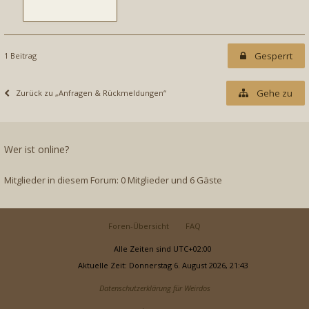
Gesperrt
1 Beitrag
Gehe zu
Zurück zu „Anfragen & Rückmeldungen“
Wer ist online?
Mitglieder in diesem Forum: 0 Mitglieder und 6 Gäste
Foren-Übersicht
FAQ
Alle Zeiten sind
UTC+02:00
Aktuelle Zeit: Donnerstag 6. August 2026, 21:43
Datenschutzerklärung für Weirdos