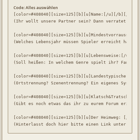
Code:
Alles auswählen
[color=#408040][size=125][b][u]Name:[/u][/b][/size]
(Ihr wollt unsere Partner sein? Dann verratet uns d
[color=#408040][size=125][b][u]Mindestvorraussetzun
(Welches Lebensjahr müssen Spieler erreicht haben,
[color=#408040][size=125][b][u]Lebensweise:[/u][/b]
(Soll heißen: In welchem Genre spielt ihr? Fantasy?
[color=#408040][size=125][b][u]Landestypische Sprac
(Ortstrennung? Szenentrennung? Ein eigenes System?)
[color=#408040][size=125][b][u]Klatsch&Tratsch: [/u
(Gibt es noch etwas das ihr zu eurem Forum erzählen
[color=#408040][size=125][b][u]Der Heimweg: [/u][/b
(Hinterlasst doch hier bitte einen Link unter dem 