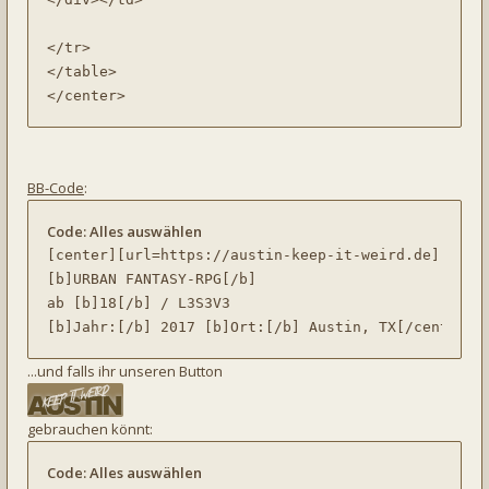
</tr>

</table>

</center>
BB-Code
:
Code:
Alles auswählen
[center][url=https://austin-keep-it-weird.de][img]h
[b]URBAN FANTASY-RPG[/b]

ab [b]18[/b] / L3S3V3

[b]Jahr:[/b] 2017 [b]Ort:[/b] Austin, TX[/center]
...und falls ihr unseren Button
gebrauchen könnt:
Code:
Alles auswählen