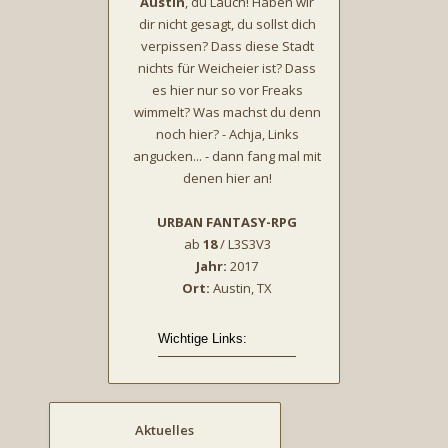
Austin
, du Lauch! Haben wir
dir nicht gesagt, du sollst dich
verpissen? Dass diese Stadt
nichts für Weicheier ist? Dass
es hier nur so vor Freaks
wimmelt? Was machst du denn
noch hier? - Achja, Links
angucken... - dann fang mal mit
denen hier an!
URBAN FANTASY-RPG
ab
18
/ L3S3V3
Jahr:
2017
Ort:
Austin, TX
Aktuelles