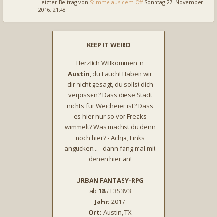
Letzter Beitrag von
Stimme aus dem Off
Sonntag 27. November
2016, 21:48
KEEP IT WEIRD
Herzlich Willkommen in
Austin
, du Lauch! Haben wir
dir nicht gesagt, du sollst dich
verpissen? Dass diese Stadt
nichts für Weicheier ist? Dass
es hier nur so vor Freaks
wimmelt? Was machst du denn
noch hier? - Achja, Links
angucken... - dann fang mal mit
denen hier an!
URBAN FANTASY-RPG
ab
18
/ L3S3V3
Jahr:
2017
Ort:
Austin, TX