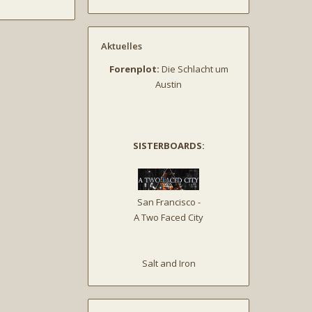
Aktuelles
Forenplot:
Die Schlacht um
Austin
SISTERBOARDS:
San Francisco -
A Two Faced City
Salt and Iron