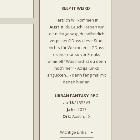
KEEP IT WEIRD
Herzlich Willkommen in
Austin
, du Lauch! Haben wir
dir nicht gesagt, du sollst dich
verpissen? Dass diese Stadt
nichts für Weicheier ist? Dass
es hier nur so vor Freaks
wimmelt? Was machst du denn
noch hier? - Achja, Links
angucken... - dann fang mal mit
denen hier an!
URBAN FANTASY-RPG
ab
18
/ L3S3V3
Jahr:
2017
Ort:
Austin, TX
Wichtige Links: