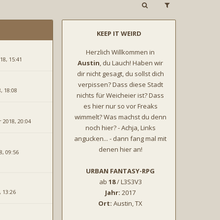
KEEP IT WEIRD
Herzlich Willkommen in
18, 15:41
Austin
, du Lauch! Haben wir
dir nicht gesagt, du sollst dich
verpissen? Dass diese Stadt
, 18:08
nichts für Weicheier ist? Dass
es hier nur so vor Freaks
wimmelt? Was machst du denn
 2018, 20:04
noch hier? - Achja, Links
angucken... - dann fang mal mit
denen hier an!
8, 09:56
URBAN FANTASY-RPG
ab
18
/ L3S3V3
 13:26
Jahr:
2017
Ort:
Austin, TX