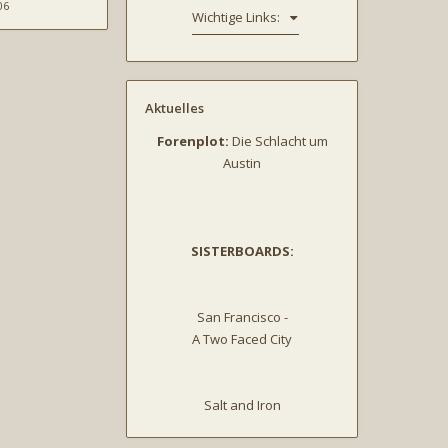
06
Wichtige Links:
Aktuelles
Forenplot:
Die Schlacht um
Austin
SISTERBOARDS:
San Francisco -
A Two Faced City
Salt and Iron