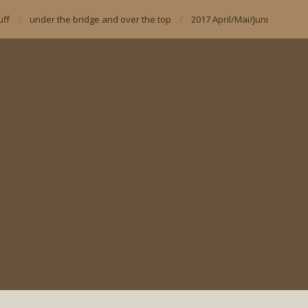
uff
under the bridge and over the top
2017 April/Mai/Juni