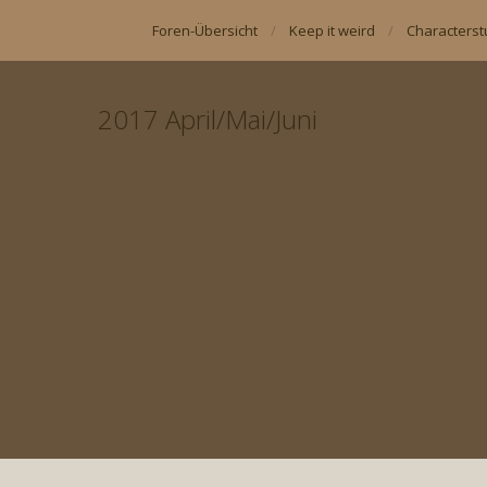
Foren-Übersicht
Keep it weird
Characterst
2017 April/Mai/Juni