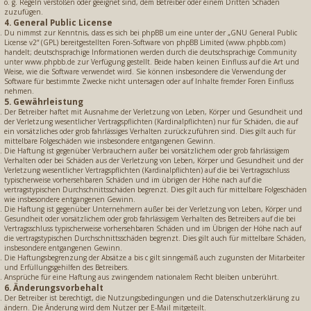
o. g. Regeln verstoßen oder geeignet sind, dem Betreiber oder einem Dritten Schaden
zuzufügen.
4. General Public License
Du nimmst zur Kenntnis, dass es sich bei phpBB um eine unter der „
GNU General Public
License v2
“ (GPL) bereitgestellten Foren-Software von phpBB Limited (www.phpbb.com)
handelt; deutschsprachige Informationen werden durch die deutschsprachige Community
unter www.phpbb.de zur Verfügung gestellt. Beide haben keinen Einfluss auf die Art und
Weise, wie die Software verwendet wird. Sie können insbesondere die Verwendung der
Software für bestimmte Zwecke nicht untersagen oder auf Inhalte fremder Foren Einfluss
nehmen.
5. Gewährleistung
Der Betreiber haftet mit Ausnahme der Verletzung von Leben, Körper und Gesundheit und
der Verletzung wesentlicher Vertragspflichten (Kardinalpflichten) nur für Schäden, die auf
ein vorsätzliches oder grob fahrlässiges Verhalten zurückzuführen sind. Dies gilt auch für
mittelbare Folgeschäden wie insbesondere entgangenen Gewinn.
Die Haftung ist gegenüber Verbrauchern außer bei vorsätzlichem oder grob fahrlässigem
Verhalten oder bei Schäden aus der Verletzung von Leben, Körper und Gesundheit und der
Verletzung wesentlicher Vertragspflichten (Kardinalpflichten) auf die bei Vertragsschluss
typischerweise vorhersehbaren Schäden und im übrigen der Höhe nach auf die
vertragstypischen Durchschnittsschäden begrenzt. Dies gilt auch für mittelbare Folgeschäden
wie insbesondere entgangenen Gewinn.
Die Haftung ist gegenüber Unternehmern außer bei der Verletzung von Leben, Körper und
Gesundheit oder vorsätzlichem oder grob fahrlässigem Verhalten des Betreibers auf die bei
Vertragsschluss typischerweise vorhersehbaren Schäden und im Übrigen der Höhe nach auf
die vertragstypischen Durchschnittsschäden begrenzt. Dies gilt auch für mittelbare Schäden,
insbesondere entgangenen Gewinn.
Die Haftungsbegrenzung der Absätze a bis c gilt sinngemäß auch zugunsten der Mitarbeiter
und Erfüllungsgehilfen des Betreibers.
Ansprüche für eine Haftung aus zwingendem nationalem Recht bleiben unberührt.
6. Änderungsvorbehalt
Der Betreiber ist berechtigt, die Nutzungsbedingungen und die Datenschutzerklärung zu
ändern. Die Änderung wird dem Nutzer per E-Mail mitgeteilt.