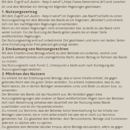
Mit dem Zugriff auf „Austin - Keep it weird“ („https://www.freemindinsi.de“) wird zwischen
dir und dem Betreiber ein Vertrag mit folgenden Regelungen geschlossen:
1. Nutzungsvertrag
Mit dem Zugriff auf „Austin - Keep it weird“ (im Folgenden „das Board“) schließt du einen
Nutzungsvertrag mit dem Betreiber des Boards ab (im Folgenden „Betreiber“) und erklärst
dich mit den nachfolgenden Regelungen einverstanden.
Wenn du mit diesen Regelungen nicht einverstanden bist, so darfst du das Board nicht
weiter nutzen. Für die Nutzung des Boards gelten jeweils die an dieser Stelle
veröffentlichten Regelungen.
Der Nutzungsvertrag wird auf unbestimmte Zeit geschlossen und kann von beiden Seiten
ohne Einhaltung einer Frist jederzeit gekündigt werden.
2. Einräumung von Nutzungsrechten
Mit dem Erstellen eines Beitrags erteilst du dem Betreiber ein einfaches, zeitlich und
räumlich unbeschränktes und unentgeltliches Recht, deinen Beitrag im Rahmen des Boards
zu nutzen.
Das Nutzungsrecht nach Punkt 2, Unterpunkt a bleibt auch nach Kündigung des
Nutzungsvertrages bestehen.
3. Pflichten des Nutzers
Du erklärst mit der Erstellung eines Beitrags, dass er keine Inhalte enthält, die gegen
geltendes Recht oder die guten Sitten verstoßen. Du erklärst insbesondere, dass du das
Recht besitzt, die in deinen Beiträgen verwendeten Links und Bilder zu setzen bzw. zu
verwenden.
Der Betreiber des Boards übt das Hausrecht aus. Bei Verstößen gegen diese
Nutzungsbedingungen oder anderer im Board veröffentlichten Regeln kann der Betreiber
dich nach Abmahnung zeitweise oder dauerhaft von der Nutzung dieses Boards
ausschließen und dir ein Hausverbot erteilen.
Du nimmst zur Kenntnis, dass der Betreiber keine Verantwortung für die Inhalte von
Beiträgen übernimmt, die er nicht selbst erstellt hat oder die er nicht zur Kenntnis
genommen hat. Du gestattest dem Betreiber, dein Benutzerkonto, Beiträge und Funktionen
jederzeit zu löschen oder zu sperren.
Du gestattest dem Betreiber darüber hinaus, deine Beiträge abzuändern, sofern sie gegen